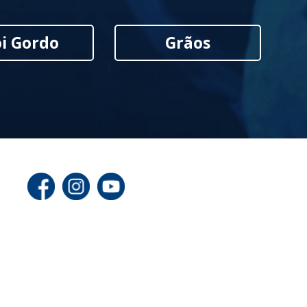
i Gordo
Grãos