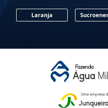
Laranja
Sucroener