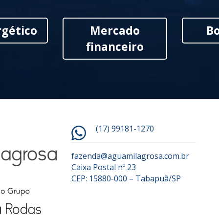
gético
Mercado
Bo
financeiro
(17) 99181-1270
fazenda@aguamilagrosa.com.br
Caixa Postal nº 23
CEP: 15880-000 – Tabapuã/SP