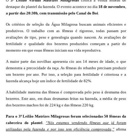
O
3ª Leilão Virtual Matrizes Milagrosas
coloca à venda fêmeas de
destaque do plantel da fazenda. O evento acontece no dia
18 de novembro
,
a partir das 20:30h
,
com transmissão pelo Canal do Boi
.
Os critérios de seleção da Água Milagrosa buscam animais eficientes e
produtivos. O trabalho com as fêmeas é rigoroso, todas passam por
avaliações de tipo, peso e genealogia quando nascem. As avaliações de
fertilidade e qualidade dos bezerros produzidos começam a partir do
momento em que essas fêmeas iniciam sua vida reprodutiva.
A maior parte das novilhas apresenta cio aos 14 meses de idade, o que
demonstra a precocidade da raça. As fêmeas do rebanho precisam produzir
um bezerro por ano. Por isso, a seleção para fertilidade é criteriosa e a
fazenda alcança hoje um índice de fertilidade de 82%.
A habilidade materna das fêmeas é comprovada pelo peso à desmama dos
bezerros. Este ano, em duas desmamas feitas na fazenda, a média de peso
dos bezerros machos foi de 224 kg e das fêmeas 220 kg.
Para o 3º Leilão Matrizes Milagrosas foram selecionadas 50 fêmeas da
cabeceira do plantel
.
“Nós estamos vendendo fêmeas que já foram
utilizadas pela fazenda e por isso tem eficiência comprovada,”
afirma