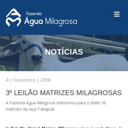
Me
NOTÍCIAS
4 | novembro | 2008
3º LEILÃO MATRIZES MILAGROSAS
A Fazenda Água Milagrosa selecionou para o leilão 50
matrizes da raça Tabapuã