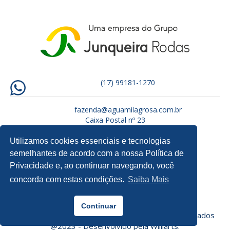
(17) 99181-1270
fazenda@aguamilagrosa.com.br
Caixa Postal nº 23
CEP: 15880-000 – Tabapuã/SP
Utilizamos cookies essenciais e tecnologias
semelhantes de acordo com a nossa Política de
Privacidade e, ao continuar navegando, você
concorda com estas condições.
Saiba Mais
Continuar
Fazenda Água Milagrosa - Todos os direitos reservados
@2023 - Desenvolvido pela
Williarts.