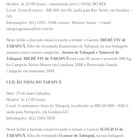
Horário: às 20:00 horas – transmitido pelo CANAL DO BOI.
Local: Goiás Eventos – BR 060, km 06, saída para Rio Verde, em Goiânia –
GO.
Informações: (62) 3203- 5348 contato: Helaine Souza – e-mail:
tabapuagoiano@bol.com.br
Neste leilão a fazenda estará levando a remate o Garrote
IRERÊ FIV de
TABAPUÃ
, filho do renomado Iluminismo de Tabapuã, na sua linhagem
materna temos outros campeões:
Ateneu de Tabapuã e Numeral de
Tabapuã
.
IRERÊ FIV de TABAPUÃ
está com 30 meses e pesando 980 kg,
foi Campeão Júnior Menor em Londrina 2008 e Reservado Grande
Campeão em Araruama 2008.
LEILÃO JÓIAS DO TABAPUÃ
Data: 23 de maio (sábado)
Horário: às 12:00 horas
Local: Condomínio Jóias do Tabapuã, localizado na BR GO 080 – KM 4,
saída para Nerópolis, em Goiânia-GO.
Informações: (62) 3565-5050
Neste leilão a fazenda estará levando a remate o Garrote
ILÓGICO de
TABAPUÃ
, filho do renomado
Ucausse de Tabapuã,
na sua linhagem