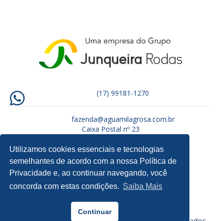
(17) 99181-1270
fazenda@aguamilagrosa.com.br
Caixa Postal nº 23
CEP: 15880-000 – Tabapuã/SP
Utilizamos cookies essenciais e tecnologias
semelhantes de acordo com a nossa Política de
Privacidade e, ao continuar navegando, você
concorda com estas condições.
Saiba Mais
Continuar
Fazenda Água Milagrosa - Todos os direitos reservados