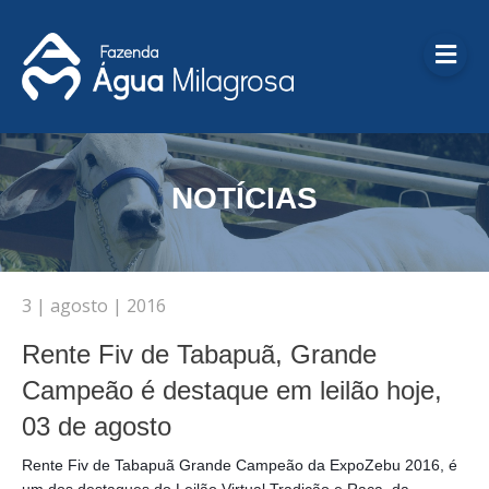
Me
NOTÍCIAS
3 | agosto | 2016
Rente Fiv de Tabapuã, Grande
Campeão é destaque em leilão hoje,
03 de agosto
Rente Fiv de Tabapuã Grande Campeão da ExpoZebu 2016, é
um dos destaques do Leilão Virtual Tradição e Raça, da