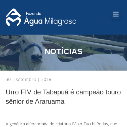
Me
NOTÍCIAS
30 | setembro | 2018
Urro FIV de Tabapuã é campeão touro
sênior de Araruama
A genética diferenciada do criatório Fábio Zucchi Rodas, que